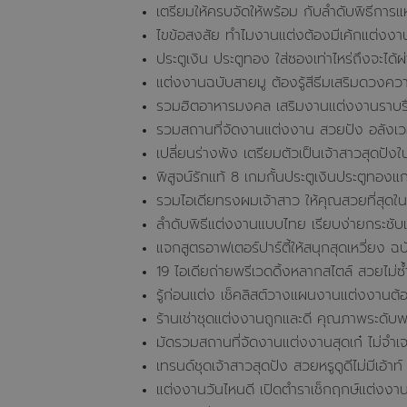
เตรียมให้ครบจัดให้พร้อม กับลำดับพิธีการแ
ไขข้อสงสัย ทำไมงานแต่งต้องมีเค้กแต่งงา
ประตูเงิน ประตูทอง ใส่ซองเท่าไหร่ถึงจะได้ผ
แต่งงานฉบับสายมู ต้องรู้สีธีมเสริมดวงคว
รวมฮิตอาหารมงคล เสริมงานแต่งงานราบรื่
รวมสถานที่จัดงานแต่งงาน สวยปัง อลังเว
เปลี่ยนร่างพัง เตรียมตัวเป็นเจ้าสาวสุดปัง
พิสูจน์รักแท้ 8 เกมกั้นประตูเงินประตูทองแก
รวมไอเดียทรงผมเจ้าสาว ให้คุณสวยที่สุดใ
ลำดับพิธีแต่งงานแบบไทย เรียบง่ายกระชับเ
แจกสูตรอาฟเตอร์ปาร์ตี้ให้สนุกสุดเหวี่ยง 
19 ไอเดียถ่ายพรีเวดดิ้งหลากสไตล์ สวยไม่ซ
รู้ก่อนแต่ง เช็คลิสต์วางแผนงานแต่งงานต้
ร้านเช่าชุดแต่งงานถูกและดี คุณภาพระดับ
มัดรวมสถานที่จัดงานแต่งงานสุดเก๋ ไม่จำเจ
เทรนด์ชุดเจ้าสาวสุดปัง สวยหรูดูดีไม่มีเอ้าท์
แต่งงานวันไหนดี เปิดตำราเช็กฤกษ์แต่งง