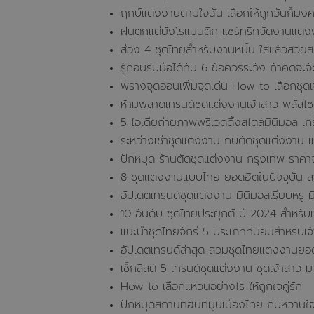
ฤกษ์แต่งงานตามใจฉัน เลือกให้ถูกวันก็มงค
ฝนตกแต่ยังโรแมนติก แชร์ทริกจัดงานแต่
ส่อง 4 ชุดไทยสำหรับงานหมั้น ใส่แล้วสวยส
รู้ก่อนรับมือได้ทัน 6 ข้อควรระวัง ถ้าคิดจ
พรางจุดอ่อนเพิ่มจุดเด่น How to เลือกชุดเ
ห้ามพลาดเทรนด์ชุดแต่งงานเจ้าสาว พลัสไ
5 ไอเดียถ่ายภาพพรีเวดดิ้งสไตล์มินิมอล เก๋ล
ระหว่างเช่าชุดแต่งงาน กับตัดชุดแต่งงาน 
ปักหมุด ร้านตัดชุดแต่งงาน กรุงเทพ ราคาจ
8 ชุดแต่งงานแบบไทย ยอดฮิตในปัจจุบัน สา
อัปเดตเทรนด์ชุดแต่งงาน มินิมอลเรียบหรู ม
10 อันดับ ชุดไทยประยุกต์ ปี 2024 สำหรับ
แนะนำชุดไทยจักรี 5 ประเภทที่นิยมสำหรับเ
อัปเดตเทรนด์ล่าสุด สวมชุดไทยแต่งงานยอ
เช็กลิสต์ 5 เทรนด์ชุดแต่งงาน ชุดเจ้าสาว
How to เลือกแหวนอย่างไร ให้ถูกใจคู่รัก
ปักหมุดสถานที่ฮันที่มูนเมืองไทย กับหวานใจส