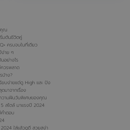
งคุณ
มต้นชีวิตคู่
TQ+ ครบจบในที่เดียว
ีง่าย ๆ
ันอย่างไร
ไม่ควรพลาด
รบ้าง?
ียบง่ายแต่ดู High และ ปัง
ุดมาจากเรื่อง
็มความฝันวันพิเศษของคุณ
ก๋ 5 สไตล์ มาแรงปี 2024
มีคำตอบ
024
 2024 ใส่แล้วดูดี สวยสง่า