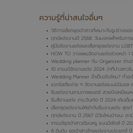
ความรู้ที่น่าสนใจอื่นๆ
วิธีการเลือกชุดเจ้าสาวที่เหมาะกับรูปร่างขอ
ฤกษ์แต่งงานปี 2568: วันมงคลสำหรับการเริ่
คู่มือจัดงานแต่งและเลือกชุดแต่งงาน LGB
HOW TO วางแผนจัดงานแต่งล่วงหน้า 1 ป
Wedding planner กับ Organizer ต่างก
10 เทรนด์จัดงานแต่ง 2024 ว่าที่บ่าวสาว
Wedding Planner จำเป็นจริงไหม? ทำอะไ
แจกไอเดียง่าย ๆ จัดงานแต่งแบบมินิมอล เร
ธีมแต่งงานตามภาพยนตร์ สวยปังเหมือนหล
ธีมสีงานแต่ง ตามวันเกิด ปี 2024 เติมเต
เลือกชุดแต่งงานให้เข้ากับธีมงานแต่ง สุดเ
ฤกษ์แต่งงาน ปี 2567 มีวันไหนบ้างนะ เรา
เทรนด์ชุดเจ้าสาวเรียบหรู แบบมีสไตล์ ปี 2
8 อันดับ ชุดเจ้าสาวไทยแต่งงานประยุกต์ ปี