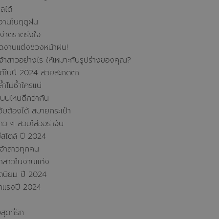
ลได้
งงานในฤดูฝน
ง่าตราตรึงใจ
ะจัดงานแต่งช่วงหน้าฝน!
จ้าสาวอย่างไร ให้เหมาะกับรูปร่างของคุณ?
ซด์ในปี 2024 สวยสะกดตา
้ำไม่ซ้ำใครแน่
แบบไหนดีกว่ากัน
ับต้องได้ สบายกระเป๋า
ว ๆ สวมใส่ออร่าจับ
ีสไตล์ ปี 2024
เจ้าสาวทุกคน
จ้าสาวในงานแต่ง
ดนิยม ปี 2024
 มาแรงปี 2024
ุดที่รัก