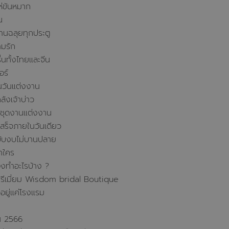
ห่ขันหมาก
น
่านฉลุยทุกประตู
ามรัก
นทั้งไทยและจีน
อร์
ในวันแต่งงาน
ล้งเจ้าบ่าว
นชุดงานแต่งงาน
สร็จภายในวันเดียว
ฉบับงบไม่บานปลาย
้ำใคร
องทำอะไรบ้าง ?
พรีเมี่ยม Wisdom bridal Boutique
อยู่แค่โรงแรม
าน 2566