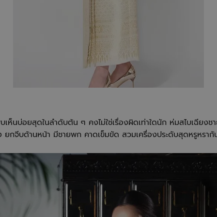
บเห็นบ่อยสุดในลำดับต้น ๆ คงไม่ใช่เรื่องผิดเท่าใดนัก ห่มสไบเฉียงชา
าง ยกจีบด้านหน้า มีชายพก คาดเข็มขัด สวมเครื่องประดับสุดหรูหรา