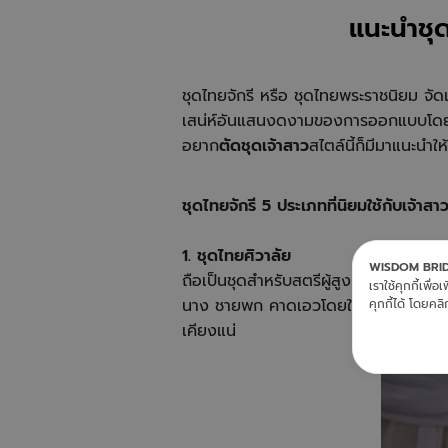
แนะนำชุด
ชุดไทยจักรี หรือ ชุดไทยพระราชนิยม จัด
เสน่ห์อันแสนงดงามของการออกแบบโดยพระนา
อยาก
ตัดชุดเจ้าสาว
สไตล์นี้ก็มีมาแนะนำใ
ชุดไทยจักรี 5 ประเภทที่นิยมใช้กับเจ้าส
1. ชุดไทยศิวาลัย
WISDOM BRI
ถือเป็นชุดสำหรับสตรีผู้สูงศักดิ์ในยุคไ
เราใช้คุกกี้เพื
นาง ชายพก คาดเอวโดยใช้เข็มขัดเงินหรื
คุกกี้ได้ โดยคลิก
เคียงแน่