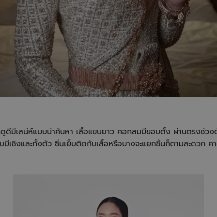
็ดูดีมีเสน่ห์แบบน่าค้นหา เสื้อแขนยาว คอกลมมีขอบตั้ง ผ่านตรงช่วงด
มีเชิงและทั้งตัว ซิ่นเย็บติดกับเสื้อหรือบางจะแยกชิ้นก็ตามสะดวก คา