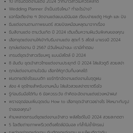
10 เทรนด์จัดงานแต่ง 2024 ว่าที่บ่าวสาวไม่ควรพลาด
Wedding Planner จำเป็นจริงไหม? ทำอะไรบ้าง?
แจกไอเดียง่าย ๆ จัดงานแต่งแบบมินิมอล เรียบง่ายแต่ดู High และ ปัง
ธีมแต่งงานตามภาพยนตร์ สวยปังเหมือนหลุดมาจากเรื่อง
ธีมสีงานแต่ง ตามวันเกิด ปี 2024 เติมเต็มความฝันวันพิเศษของคุณ
เลือกชุดแต่งงานให้เข้ากับธีมงานแต่ง สุดเก๋ 5 สไตล์ มาแรงปี 2024
ฤกษ์แต่งงาน ปี 2567 มีวันไหนบ้างนะ เรามีคำตอบ
เทรนด์ชุดเจ้าสาวเรียบหรู แบบมีสไตล์ ปี 2024
8 อันดับ ชุดเจ้าสาวไทยแต่งงานประยุกต์ ปี 2024 ใส่แล้วดูดี สวยสง่า
ฤกษ์แต่งงานตามใจฉัน เลือกให้ถูกวันก็มงคลได้
ฝนตกแต่ยังโรแมนติก แชร์ทริกจัดงานแต่งงานในฤดูฝน
ส่อง 4 ชุดไทยสำหรับงานหมั้น ใส่แล้วสวยสง่าตราตรึงใจ
รู้ก่อนรับมือได้ทัน 6 ข้อควรระวัง ถ้าคิดจะจัดงานแต่งช่วงหน้าฝน!
พรางจุดอ่อนเพิ่มจุดเด่น How to เลือกชุดเจ้าสาวอย่างไร ให้เหมาะกับรูป
ร่างของคุณ?
ห้ามพลาดเทรนด์ชุดแต่งงานเจ้าสาว พลัสไซด์ในปี 2024 สวยสะกดตา
5 ไอเดียถ่ายภาพพรีเวดดิ้งสไตล์มินิมอล เก๋ล้ำไม่ซ้ำใครแน่
ระหว่างเช่าชุดแต่งงาน กับตัดชุดแต่งงาน แบบไหนดีกว่ากัน