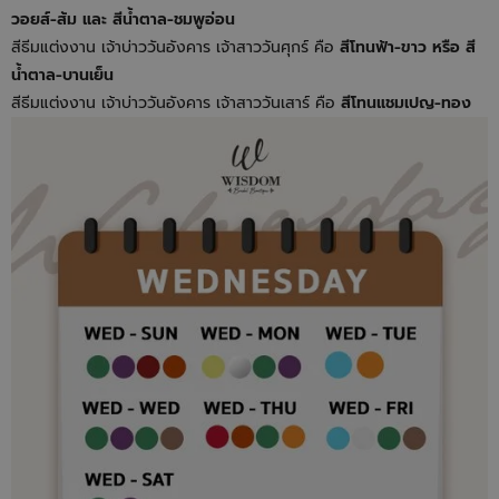
วอยส์-ส้ม และ สีน้ำตาล-ชมพูอ่อน
สีธีมแต่งงาน เจ้าบ่าววันอังคาร เจ้าสาววันศุกร์ คือ
สีโทนฟ้า-ขาว หรือ สี
น้ำตาล-บานเย็น
สีธีมแต่งงาน เจ้าบ่าววันอังคาร เจ้าสาววันเสาร์ คือ
สีโทนแชมเปญ-ทอง