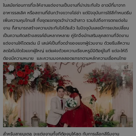
ในสมัยก่อนการที่จะให้งานแต่งงานเป็นงานที่น่าประทับใจ อาจมีที่มาจาก
อาหารรสเลิศ หรือสถานที่อันกว้างขวางโอ่อ่า แต่ปัจจุบันการใช้สีกำหนดธีม
เพิ่มความคุมโทนสี ทั้งชุดแขกชุดเจ้าบ่าวเจ้าสาว รวมไปถึงการตกแต่งใน
งาน ก็สามารถสร้างความประทับใจได้แล้ว ในปัจจุบันเลยมีการแปรเปลี่ยน
เป็นความคิดสร้างสรรค์อันหลากหลาย คู่รักจึงมักเสริมลุคสถานที่จัดงาน
แต่งงานให้โดดเด่น มี เสน่ห์เป็นที่จดจำของแขกผู้ร่วมงาน ด้วยธีมสีหวาน
สดใสไม่ขัดใจแขกผู้ใหญ่ แต่แฝงด้วยความเรียบหรูมีมิติอยู่ในที แต่จะให้ดี
ต้องมีความหมาย และความมงคลสอดแทรกตามหลักความเชื่อคนไทย
สำหรับสายมูเตลู จะแต่งงานทั้งทีต้องมูให้สุด กับการเลือกสีธีมงาน