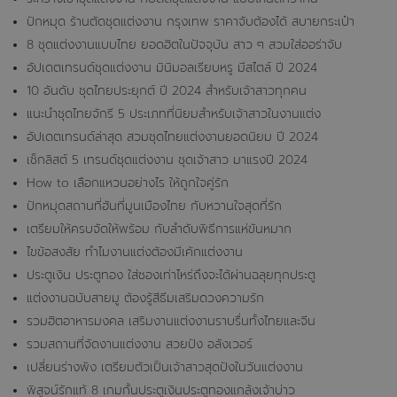
ปักหมุด ร้านตัดชุดแต่งงาน กรุงเทพ ราคาจับต้องได้ สบายกระเป๋า
8 ชุดแต่งงานแบบไทย ยอดฮิตในปัจจุบัน สาว ๆ สวมใส่ออร่าจับ
อัปเดตเทรนด์ชุดแต่งงาน มินิมอลเรียบหรู มีสไตล์ ปี 2024
10 อันดับ ชุดไทยประยุกต์ ปี 2024 สำหรับเจ้าสาวทุกคน
แนะนำชุดไทยจักรี 5 ประเภทที่นิยมสำหรับเจ้าสาวในงานแต่ง
อัปเดตเทรนด์ล่าสุด สวมชุดไทยแต่งงานยอดนิยม ปี 2024
เช็กลิสต์ 5 เทรนด์ชุดแต่งงาน ชุดเจ้าสาว มาแรงปี 2024
How to เลือกแหวนอย่างไร ให้ถูกใจคู่รัก
ปักหมุดสถานที่ฮันที่มูนเมืองไทย กับหวานใจสุดที่รัก
เตรียมให้ครบจัดให้พร้อม กับลำดับพิธีการแห่ขันหมาก
ไขข้อสงสัย ทำไมงานแต่งต้องมีเค้กแต่งงาน
ประตูเงิน ประตูทอง ใส่ซองเท่าไหร่ถึงจะได้ผ่านฉลุยทุกประตู
แต่งงานฉบับสายมู ต้องรู้สีธีมเสริมดวงความรัก
รวมฮิตอาหารมงคล เสริมงานแต่งงานราบรื่นทั้งไทยและจีน
รวมสถานที่จัดงานแต่งงาน สวยปัง อลังเวอร์
เปลี่ยนร่างพัง เตรียมตัวเป็นเจ้าสาวสุดปังในวันแต่งงาน
พิสูจน์รักแท้ 8 เกมกั้นประตูเงินประตูทองแกล้งเจ้าบ่าว