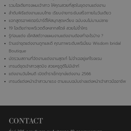
รวมไอเดียทรงผมเจ้าสาว ให้คุณสวยที่สุดในชุดงานแต่งงาน
ลำดับพิธีแต่งงานแบบไทย เรียบง่ายกระชับเสร็จภายในวันเดียว
แจกสูตรอาฟเตอร์ปาร์ตี้ให้สนุกสุดเหวี่ยง ฉบับงบไม่บานปลาย
19 ไอเดียถ่ายพรีเวดดิ้งหลากสไตล์ สวยไม่ซ้ำใคร
รู้ก่อนแต่ง เช็คลิสต์วางแผนงานแต่งงานต้องทำอะไรบ้าง ?
ร้านเช่าชุดแต่งงานถูกและดี คุณภาพระดับพรีเมี่ยม Wisdom bridal
Boutique
มัดรวมสถานที่จัดงานแต่งงานสุดเก๋ ไม่จำเจอยู่แค่โรงแรม
เทรนด์ชุดเจ้าสาวสุดปัง สวยหรูดูดีไม่มีเอ้าท์
แต่งงานวันไหนดี เปิดตำราเช็กฤกษ์แต่งงาน 2566
เทรนด์แต่งหน้าเจ้าสาวมาแรง ตามแบบฉบับช่างแต่งหน้าเจ้าสาวมืออาชีพ
CONTACT