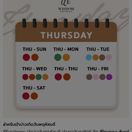
สำหรับเจ้าบ่าวเกิดวันพฤหัสบดี
สีธีมแต่งงาน เจ้าบ่าววันพฤหัสบดี เจ้าสาววันอาทิตย์ คือ
สีโทนแดง-ส้มแก่