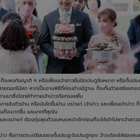
ก็จะพบกับญาติ ๆ หรือเพื่อนเจ้าสาวยืนปิดประตูขันหมาก หรือกั้นประ
ยสายดอกไม้สด หากเป็นงานพิธีที่ค่อนข้างมีฐานะ ก็จะกั้นด้วยสร้อยทอง เ
ะตามมาซึ่งโจทย์ท้าทายเจ้าบ่าวเรียกรอยยิ้ม
้าภายในตัวบ้าน หรือบันไดขึ้นบ้าน เฒ่าแก่ เจ้าบ่าว และเพื่อนเจ้าบ่าว 
ก็จะมากขึ้น และมากที่สุดใน
บ่าวและเฒ่าแก่ ต้องทุ่มสุดตัวจนหมดหน้าตักก่อนที่จะได้เข้าไปพาเจ้าส
าบ่าว คือการตระเตรียมซองกั้นประตูเงินประตูทอง ว่าจะต้องใส่ซองละเท