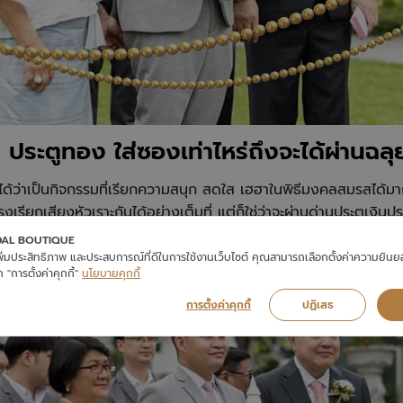
น ประตูทอง ใส่ซองเท่าไหร่ถึงจะได้ผ่านฉลุ
ได้ว่าเป็นกิจกรรมที่เรียกความสนุก สดใส เฮฮาในพิธีมงคลสมรสได้มากท
รงเรียกเสียงหัวเราะกันได้อย่างเต็มที่ แต่ก็ใช่ว่าจะผ่านด่านประตูเงิ
ับเหล่าเจ้าบ่าวที่ยังไม่เข้าใจ และไม่รู้จะต้องใส่ซองอย่างไรให้ดูดี 
DAL BOUTIQUE
งได้ใจเพื่อนเจ้าสาวอีกด้วย มาทำความเข้าใจประเพณีและธรรมเนียมปฏิบั
่อเพิ่มประสิทธิภาพ และประสบการณ์ที่ดีในการใช้งานเว็บไซต์ คุณสามารถเลือกตั้งค่าความยิน
 "การตั้งค่าคุกกี้"
นโยบายคุกกี้
การตั้งค่าคุกกี้
ปฏิเสธ