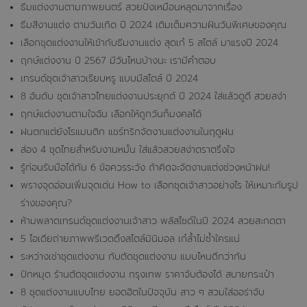
ธีมแต่งงานตามภาพยนตร์ สวยปังเหมือนหลุดมาจากเรื่อง
ธีมสีงานแต่ง ตามวันเกิด ปี 2024 เติมเต็มความฝันวันพิเศษของคุณ
เลือกชุดแต่งงานให้เข้ากับธีมงานแต่ง สุดเก๋ 5 สไตล์ มาแรงปี 2024
ฤกษ์แต่งงาน ปี 2567 มีวันไหนบ้างนะ เรามีคำตอบ
เทรนด์ชุดเจ้าสาวเรียบหรู แบบมีสไตล์ ปี 2024
8 อันดับ ชุดเจ้าสาวไทยแต่งงานประยุกต์ ปี 2024 ใส่แล้วดูดี สวยสง่า
ฤกษ์แต่งงานตามใจฉัน เลือกให้ถูกวันก็มงคลได้
ฝนตกแต่ยังโรแมนติก แชร์ทริกจัดงานแต่งงานในฤดูฝน
ส่อง 4 ชุดไทยสำหรับงานหมั้น ใส่แล้วสวยสง่าตราตรึงใจ
รู้ก่อนรับมือได้ทัน 6 ข้อควรระวัง ถ้าคิดจะจัดงานแต่งช่วงหน้าฝน!
พรางจุดอ่อนเพิ่มจุดเด่น How to เลือกชุดเจ้าสาวอย่างไร ให้เหมาะกับรูป
ร่างของคุณ?
ห้ามพลาดเทรนด์ชุดแต่งงานเจ้าสาว พลัสไซด์ในปี 2024 สวยสะกดตา
5 ไอเดียถ่ายภาพพรีเวดดิ้งสไตล์มินิมอล เก๋ล้ำไม่ซ้ำใครแน่
ระหว่างเช่าชุดแต่งงาน กับตัดชุดแต่งงาน แบบไหนดีกว่ากัน
ปักหมุด ร้านตัดชุดแต่งงาน กรุงเทพ ราคาจับต้องได้ สบายกระเป๋า
8 ชุดแต่งงานแบบไทย ยอดฮิตในปัจจุบัน สาว ๆ สวมใส่ออร่าจับ