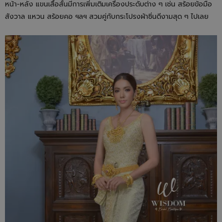
หน้า-หลัง แขนเสื้อสั้นมีการเพิ่มเติมเครื่องประดับต่าง ๆ เช่น สร้อยข้อมือ
สังวาล แหวน สร้อยคอ ฯลฯ สวมคู่กับกระโปรงผ้าซิ่นดีงามสุด ๆ ไปเลย