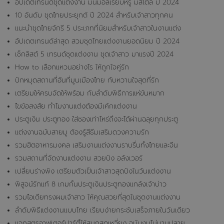
อัปเดตเทรนด์ชุดแต่งงาน มินิมอลเรียบหรู มีสไตล์ ปี 2024
10 อันดับ ชุดไทยประยุกต์ ปี 2024 สำหรับเจ้าสาวทุกคน
แนะนำชุดไทยจักรี 5 ประเภทที่นิยมสำหรับเจ้าสาวในงานแต่ง
อัปเดตเทรนด์ล่าสุด สวมชุดไทยแต่งงานยอดนิยม ปี 2024
เช็กลิสต์ 5 เทรนด์ชุดแต่งงาน ชุดเจ้าสาว มาแรงปี 2024
How to เลือกแหวนอย่างไร ให้ถูกใจคู่รัก
ปักหมุดสถานที่ฮันที่มูนเมืองไทย กับหวานใจสุดที่รัก
เตรียมให้ครบจัดให้พร้อม กับลำดับพิธีการแห่ขันหมาก
ไขข้อสงสัย ทำไมงานแต่งต้องมีเค้กแต่งงาน
ประตูเงิน ประตูทอง ใส่ซองเท่าไหร่ถึงจะได้ผ่านฉลุยทุกประตู
แต่งงานฉบับสายมู ต้องรู้สีธีมเสริมดวงความรัก
รวมฮิตอาหารมงคล เสริมงานแต่งงานราบรื่นทั้งไทยและจีน
รวมสถานที่จัดงานแต่งงาน สวยปัง อลังเวอร์
เปลี่ยนร่างพัง เตรียมตัวเป็นเจ้าสาวสุดปังในวันแต่งงาน
พิสูจน์รักแท้ 8 เกมกั้นประตูเงินประตูทองแกล้งเจ้าบ่าว
รวมไอเดียทรงผมเจ้าสาว ให้คุณสวยที่สุดในชุดงานแต่งงาน
ลำดับพิธีแต่งงานแบบไทย เรียบง่ายกระชับเสร็จภายในวันเดียว
แจกสูตรอาฟเตอร์ปาร์ตี้ให้สนุกสุดเหวี่ยง ฉบับงบไม่บานปลาย