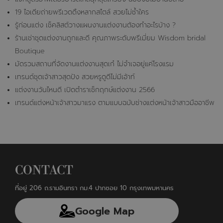
19 ไอเดียถ่ายพรีเวดดิ้งหลากสไตล์ สวยไม่ซ้ำใคร
รู้ก่อนแต่ง เช็คลิสต์วางแผนงานแต่งงานต้องทำอะไรบ้าง ?
ร้านเช่าชุดแต่งงานถูกและดี คุณภาพระดับพรีเมี่ยม Wisdom bridal
Boutique
มัดรวมสถานที่จัดงานแต่งงานสุดเก๋ ไม่จำเจอยู่แค่โรงแรม
เทรนด์ชุดเจ้าสาวสุดปัง สวยหรูดูดีไม่มีเอ้าท์
แต่งงานวันไหนดี เปิดตำราเช็กฤกษ์แต่งงาน 2566
เทรนด์แต่งหน้าเจ้าสาวมาแรง ตามแบบฉบับช่างแต่งหน้าเจ้าสาวมืออาชีพ
CONTACT
ที่อยู่ 206 ถ.รามอินทรา กม.4 ปากซอย 10 กรุงเทพมหานคร
Google Map