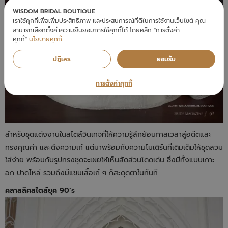
WISDOM BRIDAL BOUTIQUE
เราใช้คุกกี้เพื่อเพิ่มประสิทธิภาพ และประสบการณ์ที่ดีในการใช้งานเว็บไซต์ คุณ
สามารถเลือกตั้งค่าความยินยอมการใช้คุกกี้ได้ โดยคลิก "การตั้งค่า
คุกกี้"
นโยบายคุกกี้
ปฏิเสธ
ยอมรับ
การตั้งค่าคุกกี้
สำหรับชุดแต่งงานในสไตล์วินเทจที่ให้ความรู้สึกย้อนกาลเวลาสู่อดีตและ
ทรงคุณค่า และดึงความเก๋ แต่มาพร้อมกับความโมเดิร์นที่เติมเต็มให้ชุดสวม
ใส่ง่าย พร้อมกับรูปทรงชุดจะเผยให้เห็นสัดส่วนโดดเด่น ซึ่งมีทั้งแบบเกาะ
อก ปาดไหล่ รวมถึงมีแขนเสื้อเก๋ ๆ ก็สะดุดตาในทันที
คลาสสิคสไตล์ยุค 90’s