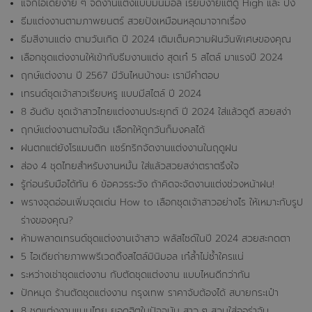
แจกไอเดียง่าย ๆ จัดงานแต่งแบบมินิมอล เรียบง่ายแต่ดู High และ ปัง
ธีมแต่งงานตามภาพยนตร์ สวยปังเหมือนหลุดมาจากเรื่อง
ธีมสีงานแต่ง ตามวันเกิด ปี 2024 เติมเต็มความฝันวันพิเศษของคุณ
เลือกชุดแต่งงานให้เข้ากับธีมงานแต่ง สุดเก๋ 5 สไตล์ มาแรงปี 2024
ฤกษ์แต่งงาน ปี 2567 มีวันไหนบ้างนะ เรามีคำตอบ
เทรนด์ชุดเจ้าสาวเรียบหรู แบบมีสไตล์ ปี 2024
8 อันดับ ชุดเจ้าสาวไทยแต่งงานประยุกต์ ปี 2024 ใส่แล้วดูดี สวยสง่า
ฤกษ์แต่งงานตามใจฉัน เลือกให้ถูกวันก็มงคลได้
ฝนตกแต่ยังโรแมนติก แชร์ทริกจัดงานแต่งงานในฤดูฝน
ส่อง 4 ชุดไทยสำหรับงานหมั้น ใส่แล้วสวยสง่าตราตรึงใจ
รู้ก่อนรับมือได้ทัน 6 ข้อควรระวัง ถ้าคิดจะจัดงานแต่งช่วงหน้าฝน!
พรางจุดอ่อนเพิ่มจุดเด่น How to เลือกชุดเจ้าสาวอย่างไร ให้เหมาะกับรูป
ร่างของคุณ?
ห้ามพลาดเทรนด์ชุดแต่งงานเจ้าสาว พลัสไซด์ในปี 2024 สวยสะกดตา
5 ไอเดียถ่ายภาพพรีเวดดิ้งสไตล์มินิมอล เก๋ล้ำไม่ซ้ำใครแน่
ระหว่างเช่าชุดแต่งงาน กับตัดชุดแต่งงาน แบบไหนดีกว่ากัน
ปักหมุด ร้านตัดชุดแต่งงาน กรุงเทพ ราคาจับต้องได้ สบายกระเป๋า
8 ชุดแต่งงานแบบไทย ยอดฮิตในปัจจุบัน สาว ๆ สวมใส่ออร่าจับ