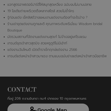
แจกสูตรอาฟเตอร์ปาร์ตี้ให้สนุกสุดเหวี่ยง ฉบับงบไม่บานปลาย
19 ไอเดียถ่ายพรีเวดดิ้งหลากสไตล์ สวยไม่ซ้ำใคร
รู้ก่อนแต่ง เช็คลิสต์วางแผนงานแต่งงานต้องทำอะไรบ้าง ?
ร้านเช่าชุดแต่งงานถูกและดี คุณภาพระดับพรีเมี่ยม Wisdom bridal
Boutique
มัดรวมสถานที่จัดงานแต่งงานสุดเก๋ ไม่จำเจอยู่แค่โรงแรม
เทรนด์ชุดเจ้าสาวสุดปัง สวยหรูดูดีไม่มีเอ้าท์
แต่งงานวันไหนดี เปิดตำราเช็กฤกษ์แต่งงาน 2566
เทรนด์แต่งหน้าเจ้าสาวมาแรง ตามแบบฉบับช่างแต่งหน้าเจ้าสาวมืออาชีพ
CONTACT
ที่อยู่ 206 ถ.รามอินทรา กม.4 ปากซอย 10 กรุงเทพมหานคร
Google Map