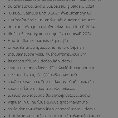
อัปเดตเทรนด์ชุดแต่งงาน มินิมอลเรียบหรู มีสไตล์ ปี 2024
10 อันดับ ชุดไทยประยุกต์ ปี 2024 สำหรับเจ้าสาวทุกคน
แนะนำชุดไทยจักรี 5 ประเภทที่นิยมสำหรับเจ้าสาวในงานแต่ง
อัปเดตเทรนด์ล่าสุด สวมชุดไทยแต่งงานยอดนิยม ปี 2024
เช็กลิสต์ 5 เทรนด์ชุดแต่งงาน ชุดเจ้าสาว มาแรงปี 2024
How to เลือกแหวนอย่างไร ให้ถูกใจคู่รัก
ปักหมุดสถานที่ฮันที่มูนเมืองไทย กับหวานใจสุดที่รัก
เตรียมให้ครบจัดให้พร้อม กับลำดับพิธีการแห่ขันหมาก
ไขข้อสงสัย ทำไมงานแต่งต้องมีเค้กแต่งงาน
ประตูเงิน ประตูทอง ใส่ซองเท่าไหร่ถึงจะได้ผ่านฉลุยทุกประตู
แต่งงานฉบับสายมู ต้องรู้สีธีมเสริมดวงความรัก
รวมฮิตอาหารมงคล เสริมงานแต่งงานราบรื่นทั้งไทยและจีน
รวมสถานที่จัดงานแต่งงาน สวยปัง อลังเวอร์
เปลี่ยนร่างพัง เตรียมตัวเป็นเจ้าสาวสุดปังในวันแต่งงาน
พิสูจน์รักแท้ 8 เกมกั้นประตูเงินประตูทองแกล้งเจ้าบ่าว
รวมไอเดียทรงผมเจ้าสาว ให้คุณสวยที่สุดในชุดงานแต่งงาน
ลำดับพิธีแต่งงานแบบไทย เรียบง่ายกระชับเสร็จภายในวันเดียว